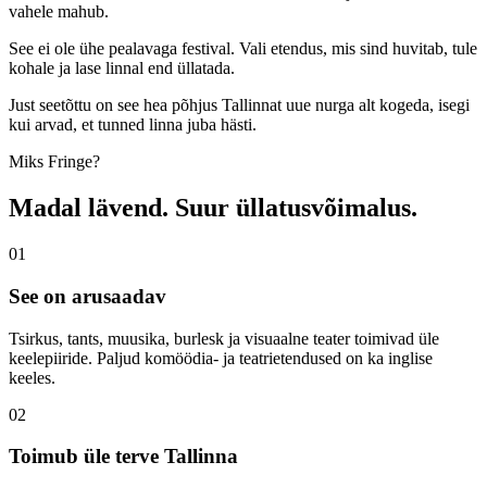
vahele mahub.
See ei ole ühe pealavaga festival. Vali etendus, mis sind huvitab, tule
kohale ja lase linnal end üllatada.
Just seetõttu on see hea põhjus Tallinnat uue nurga alt kogeda, isegi
kui arvad, et tunned linna juba hästi.
Miks Fringe?
Madal lävend. Suur üllatusvõimalus.
01
See on arusaadav
Tsirkus, tants, muusika, burlesk ja visuaalne teater toimivad üle
keelepiiride. Paljud komöödia- ja teatrietendused on ka inglise
keeles.
02
Toimub üle terve Tallinna