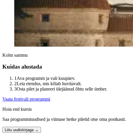
Kolm sammu
Kuidas alustada
1
Ava programm ja vali kuupäev.
2
Leia etendus, mis kõlab huvitavalt.
3
Osta pilet ja planeeri ülejäänud õhtu selle ümber.
Vaata festivali programmi
Hoia end kursis
Saa programmiuudised ja viimase hetke piletid otse oma postkasti.
Liitu uudiskirjaga →