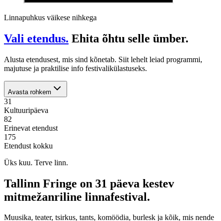
Linnapuhkus väikese nihkega
Vali etendus.
Ehita õhtu selle ümber.
Alusta etendusest, mis sind kõnetab. Siit lehelt leiad programmi,
majutuse ja praktilise info festivalikülastuseks.
Avasta rohkem
31
Kultuuripäeva
82
Erinevat etendust
175
Etendust kokku
Üks kuu. Terve linn.
Tallinn Fringe on 31 päeva kestev
mitmežanriline linnafestival.
Muusika, teater, tsirkus, tants, komöödia, burlesk ja kõik, mis nende