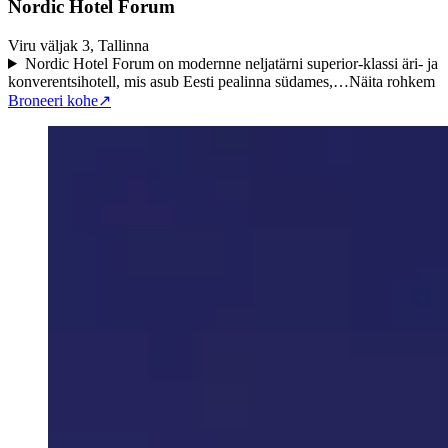
Nordic Hotel Forum
Viru väljak 3, Tallinna
Nordic Hotel Forum on modernne neljatärni superior-klassi äri- ja
konverentsihotell, mis asub Eesti pealinna südames,…
Näita rohkem
Broneeri kohe
↗