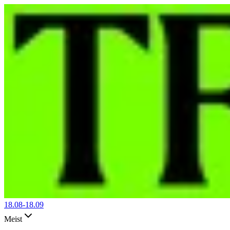
18.08-
18.09
Meist