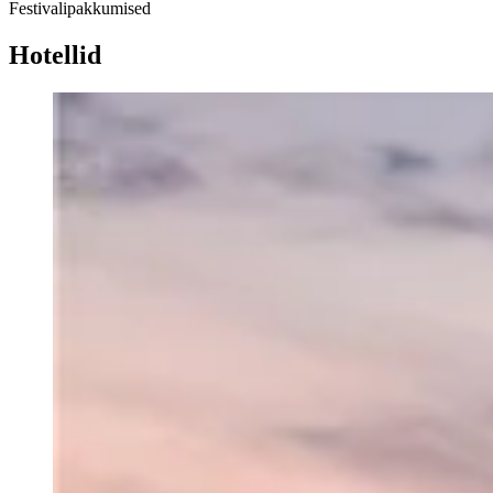
Festivalipakkumised
Hotellid