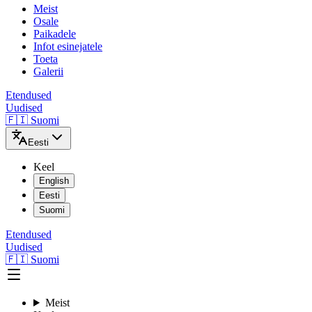
Meist
Osale
Paikadele
Infot esinejatele
Toeta
Galerii
Etendused
Uudised
🇫🇮 Suomi
Eesti
Keel
English
Eesti
Suomi
Etendused
Uudised
🇫🇮 Suomi
Meist