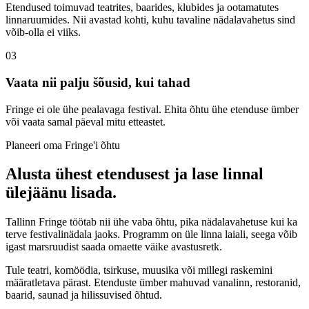
Etendused toimuvad teatrites, baarides, klubides ja ootamatutes
linnaruumides. Nii avastad kohti, kuhu tavaline nädalavahetus sind
võib-olla ei viiks.
03
Vaata nii palju šõusid, kui tahad
Fringe ei ole ühe pealavaga festival. Ehita õhtu ühe etenduse ümber
või vaata samal päeval mitu etteastet.
Planeeri oma Fringe'i õhtu
Alusta ühest etendusest ja lase linnal
ülejäänu lisada.
Tallinn Fringe töötab nii ühe vaba õhtu, pika nädalavahetuse kui ka
terve festivalinädala jaoks. Programm on üle linna laiali, seega võib
igast marsruudist saada omaette väike avastusretk.
Tule teatri, komöödia, tsirkuse, muusika või millegi raskemini
määratletava pärast. Etenduste ümber mahuvad vanalinn, restoranid,
baarid, saunad ja hilissuvised õhtud.