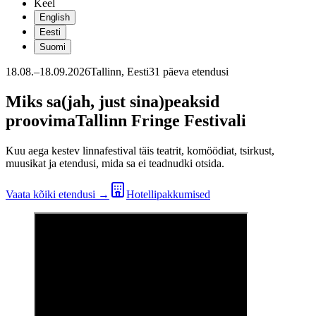
Keel
English
Eesti
Suomi
18.08.–18.09.2026
Tallinn, Eesti
31 päeva etendusi
Miks sa
(jah, just sina)
peaksid
proovima
Tallinn Fringe Festivali
Kuu aega kestev linnafestival täis teatrit, komöödiat, tsirkust,
muusikat ja etendusi, mida sa ei teadnudki otsida.
Vaata kõiki etendusi
→
Hotellipakkumised