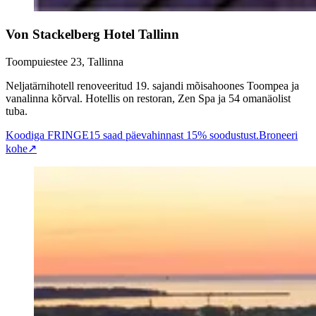
Von Stackelberg Hotel Tallinn
Toompuiestee 23, Tallinna
Neljatärnihotell renoveeritud 19. sajandi mõisahoones Toompea ja
vanalinna kõrval. Hotellis on restoran, Zen Spa ja 54 omanäolist
tuba.
Koodiga FRINGE15 saad päevahinnast 15% soodustust.
Broneeri
kohe
↗