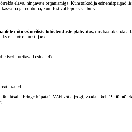
relda elava, hingavate organismiga. Kunstnikud ja esinemispaigad lisava
ev kasvama ja muutuma, kuni festival lõpuks saabub.
naalide mitmežanriliste lühietenduste plahvatus
, mis haarab enda all
ks riskantse kunsti jaoks.
elised tuuritavad esinejad)
tamatu vahel.
htsalt “Fringe hüpata”. Võid võtta joogi, vaadata kell 19:00 mõnda veid
t.