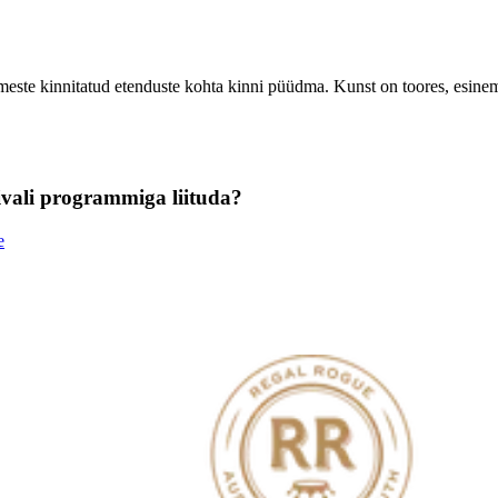
esimeste kinnitatud etenduste kohta kinni püüdma. Kunst on toores, esin
tivali programmiga liituda?
e