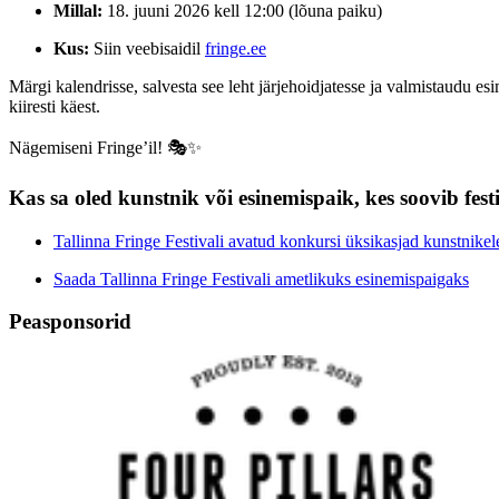
Millal:
18. juuni 2026 kell 12:00 (lõuna paiku)
Kus:
Siin veebisaidil
fringe.ee
Märgi kalendrisse, salvesta see leht järjehoidjatesse ja valmistaudu 
kiiresti käest.
Nägemiseni Fringe’il! 🎭✨
Kas sa oled kunstnik või esinemispaik, kes soovib fes
Tallinna Fringe Festivali avatud konkursi üksikasjad kunstnikel
Saada Tallinna Fringe Festivali ametlikuks esinemispaigaks
Peasponsorid