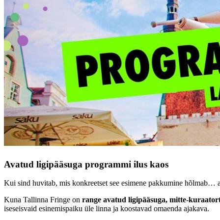
Avatud ligipääsuga programmi ilus kaos
Kui sind huvitab, mis konkreetset see esimene pakkumine hõlmab… aus
Kuna Tallinna Fringe on
range avatud ligipääsuga, mitte-kuraatort 
iseseisvaid esinemispaiku üle linna ja koostavad omaenda ajakava.