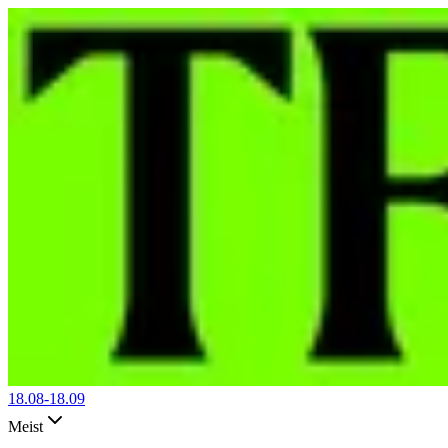
18.08-
18.09
Meist