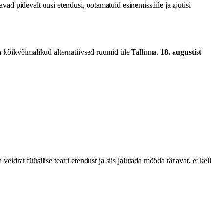
d pidevalt uusi etendusi, ootamatuid esinemisstiile ja ajutisi
a kõikvõimalikud alternatiivsed ruumid üle Tallinna.
18. augustist
rat füüsilise teatri etendust ja siis jalutada mööda tänavat, et kell