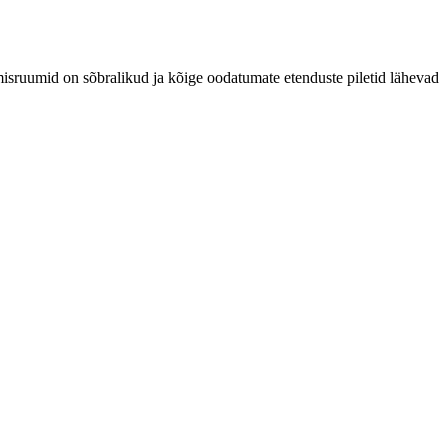
emisruumid on sõbralikud ja kõige oodatumate etenduste piletid lähevad