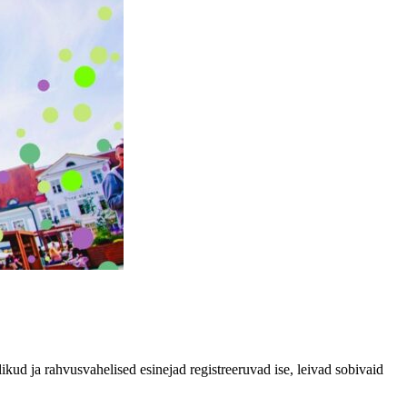
alikud ja rahvusvahelised esinejad registreeruvad ise, leivad sobivaid