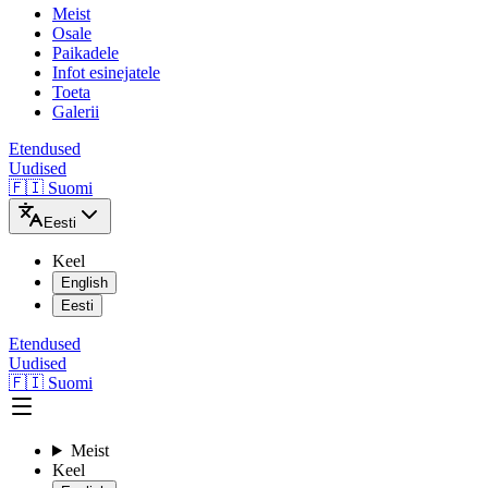
Meist
Osale
Paikadele
Infot esinejatele
Toeta
Galerii
Etendused
Uudised
🇫🇮 Suomi
Eesti
Keel
English
Eesti
Etendused
Uudised
🇫🇮 Suomi
Meist
Keel