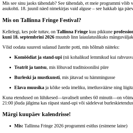
Mis see sinu jaoks tähendab? See tähendab, et meie programmi võib võr
asukohti. 18. juunil näed nimekirjas vaid alguse – see hakkab iga pä
Mis on Tallinna Fringe Festival?
Kellelegi, kes pole tuttav, on
Tallinna Fringe
kuu pikkune
professio
kuni 18. septembrini 2026
muutub linn laiaulatuslikuks mänguväljaku
Võid oodata suuresti sulanud žanrite potti, mis hõlmab näiteks:
Komöödiat ja stand-upi
(nii kohalikud lemmikud kui rahvusvah
Teatrit ja tantsu
, mis lõhuvad traditsioonilisi piire
Burleski ja mustkunsti
, mis jätavad su hämmingusse
Elava muusika
ja kõike seda imeliku, imetlusväärse ning liigi
Kuna etendused on lühikesed—tavaliselt umbes 60 minutit—on võimalik li
21:00 jõuda jälgima kas räpast stand-upi või sädelevat burleskietendus
Märgi kuupäev kalendrisse!
Mis:
Tallinna Fringe 2026 programmi esitlus (esimene laine)